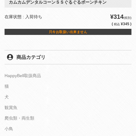
カムカムデンタルコーンＳＳぐるぐるボーンチキン
¥314
在庫状態 : 入荷待ち
(税別)
(
¥345 )
税込
只今お取扱い出来ません
商品カテゴリ
HappyBell取扱商品
猫
犬
観賞魚
爬虫類・両生類
小鳥