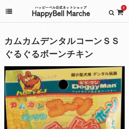
ハッピーベル公式ネットショップ
0
HappyBell Marche
ホーム
カムカムデンタルコーンＳＳ
アカウント
ぐるぐるボーンチキン
カート