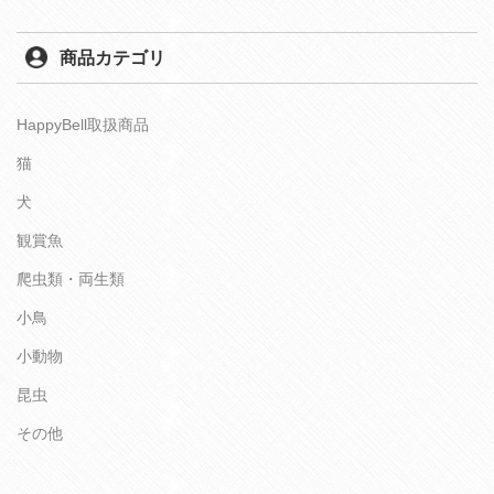
商品カテゴリ
HappyBell取扱商品
猫
犬
観賞魚
爬虫類・両生類
小鳥
小動物
昆虫
その他