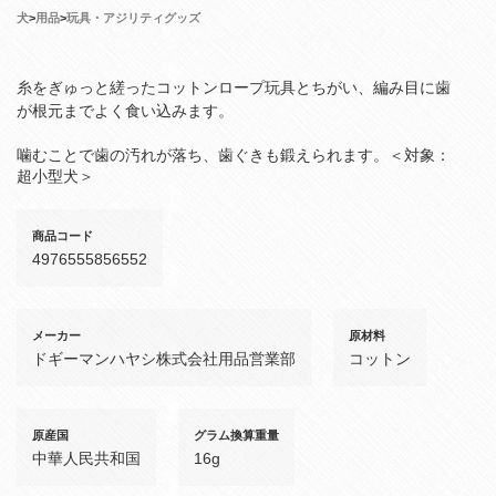
犬
>
用品
>
玩具・アジリティグッズ
糸をぎゅっと縒ったコットンロープ玩具とちがい、編み目に歯
が根元までよく食い込みます。
噛むことで歯の汚れが落ち、歯ぐきも鍛えられます。＜対象：
超小型犬＞
商品コード
4976555856552
メーカー
原材料
ドギーマンハヤシ株式会社用品営業部
コットン
原産国
グラム換算重量
中華人民共和国
16g