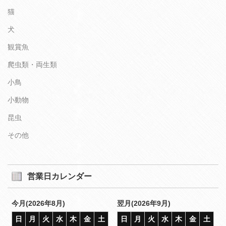
猫
犬
観賞魚
爬虫類・両生類
小鳥
小動物
昆虫
その他
営業日カレンダー
今月(2026年8月)
翌月(2026年9月)
日
月
火
水
木
金
土
日
月
火
水
木
金
土