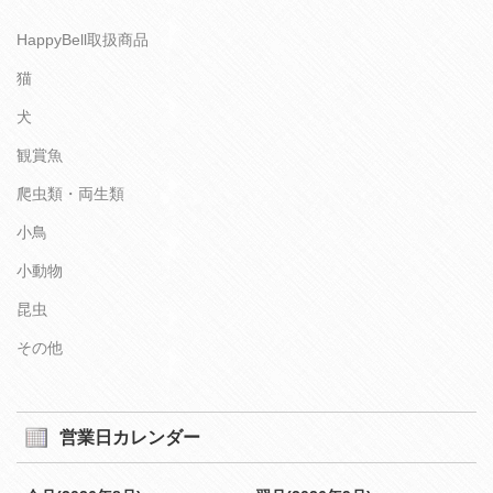
HappyBell取扱商品
猫
犬
観賞魚
爬虫類・両生類
小鳥
小動物
昆虫
その他
営業日カレンダー