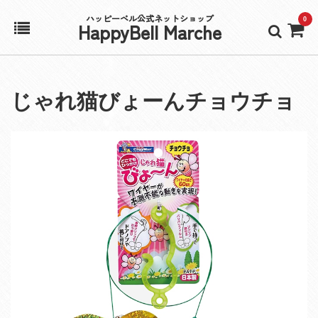
ハッピーベル公式ネットショップ
0
HappyBell Marche
ホーム
じゃれ猫びょーんチョウチョ
アカウント
カート