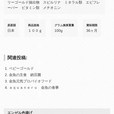
リーゴールド抽出物 スピルリナ ミネラル類 エビフレ
ーバー ビタミン類 メチオニン
原産国
商品規格
グラム換算重量
賞味期限
日本
１００ｇ
100g
36ヶ月
関連投稿:
ベビーゴールド
金魚の主食 納豆菌
金魚元気プロバイオフード
ａｑｕａｎｅｒｕ 金魚の食事
エンゼル色揚げ