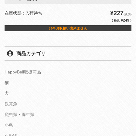
¥227
在庫状態 : 入荷待ち
(税別)
(
¥249 )
税込
只今お取扱い出来ません
商品カテゴリ
HappyBell取扱商品
猫
犬
観賞魚
爬虫類・両生類
小鳥
小動物