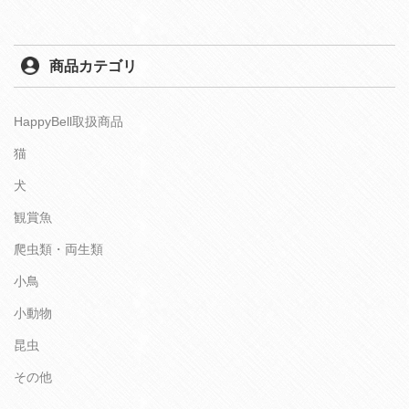
商品カテゴリ
HappyBell取扱商品
猫
犬
観賞魚
爬虫類・両生類
小鳥
小動物
昆虫
その他