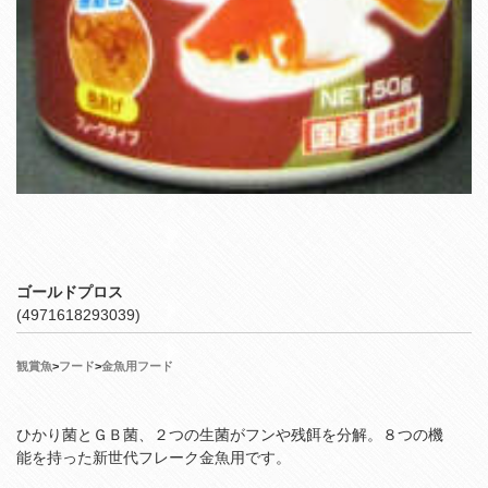
ゴールドプロス
(4971618293039)
観賞魚
>
フード
>
金魚用フード
ひかり菌とＧＢ菌、２つの生菌がフンや残餌を分解。８つの機
能を持った新世代フレーク金魚用です。