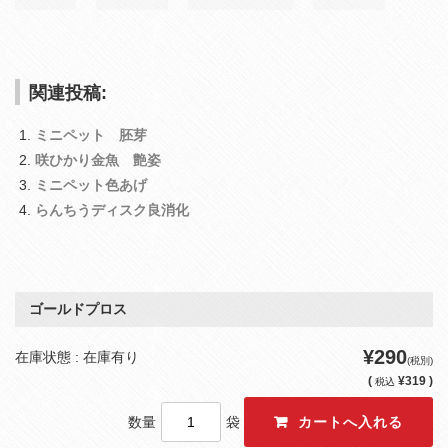
関連投稿:
ミニペット 胚芽
咲ひかり金魚 艶姿
ミニペット色あげ
らんちうディスク良消化
ゴールドプロス
¥290
在庫状態 : 在庫有り
(税別)
(
¥319 )
税込
数量
袋