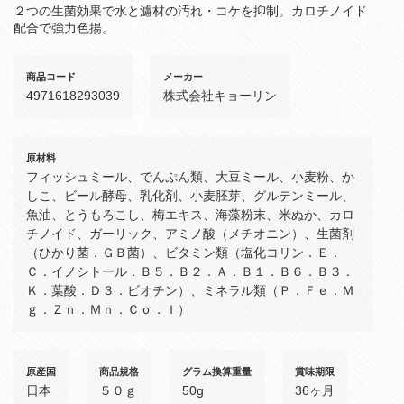
２つの生菌効果で水と濾材の汚れ・コケを抑制。カロチノイド
配合で強力色揚。
商品コード
メーカー
4971618293039
株式会社キョーリン
原材料
フィッシュミール、でんぷん類、大豆ミール、小麦粉、か
しこ、ビール酵母、乳化剤、小麦胚芽、グルテンミール、
魚油、とうもろこし、梅エキス、海藻粉末、米ぬか、カロ
チノイド、ガーリック、アミノ酸（メチオニン）、生菌剤
（ひかり菌．ＧＢ菌）、ビタミン類（塩化コリン．Ｅ．
Ｃ．イノシトール．Ｂ５．Ｂ２．Ａ．Ｂ１．Ｂ６．Ｂ３．
Ｋ．葉酸．Ｄ３．ビオチン）、ミネラル類（Ｐ．Ｆｅ．Ｍ
ｇ．Ｚｎ．Ｍｎ．Ｃｏ．Ｉ）
原産国
商品規格
グラム換算重量
賞味期限
日本
５０ｇ
50g
36ヶ月