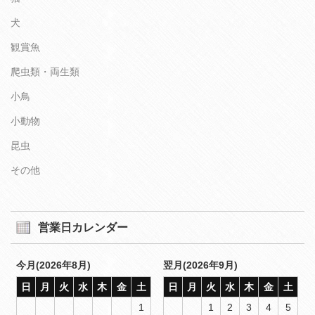
犬
観賞魚
爬虫類・両生類
小鳥
小動物
昆虫
その他
営業日カレンダー
今月(2026年8月)
翌月(2026年9月)
日
月
火
水
木
金
土
日
月
火
水
木
金
土
1
1
2
3
4
5