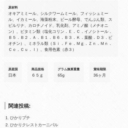
原材料
オキアミミール、シルクワームミール、フィッシュミー
ル、イカミール、海藻粉末、ビール酵母、でんぷん類、ス
ピルリナ、カロチノイド、乳化剤、アミノ酸（メチオニ
ン）、ビタミン類（塩化コリン．Ｅ．Ｃ．イノシトール．
Ｂ５．Ｂ２．Ａ．Ｂ１．Ｂ６．Ｂ３．Ｋ．葉酸．Ｄ３．ビ
オチン）、ミネラル類（Ｓｉ．Ｆｅ．Ｍｇ．Ｚｎ．Ｍｎ．
Ｃｏ．Ｃｕ．Ｉ）、食用色素（赤３）
原産国
商品規格
グラム換算重量
賞味期限
日本
６５ｇ
65g
36ヶ月
関連投稿:
ひかりプチ
ひかりクレストカーニバル