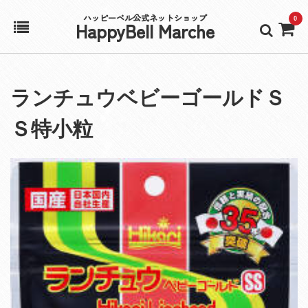
ハッピーベル公式ネットショップ
0
HappyBell Marche
ホーム
ランチュウベビーゴールドＳ
アカウント
Ｓ特小粒
カート