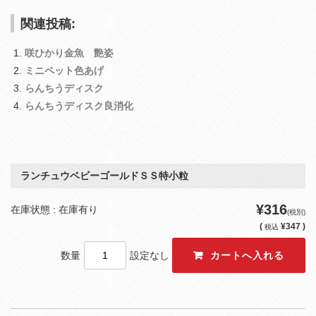
関連投稿:
咲ひかり金魚 艶姿
ミニペット色あげ
らんちうディスク
らんちうディスク良消化
ランチュウベビーゴールドＳＳ特小粒
¥316
在庫状態 : 在庫有り
(税別)
(
¥347 )
税込
数量
設定なし