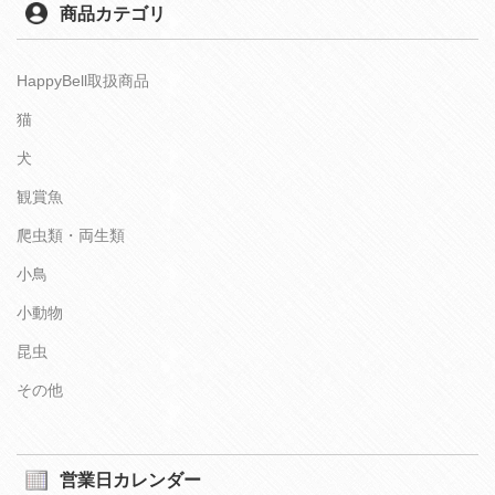
商品カテゴリ
HappyBell取扱商品
猫
犬
観賞魚
爬虫類・両生類
小鳥
小動物
昆虫
その他
営業日カレンダー