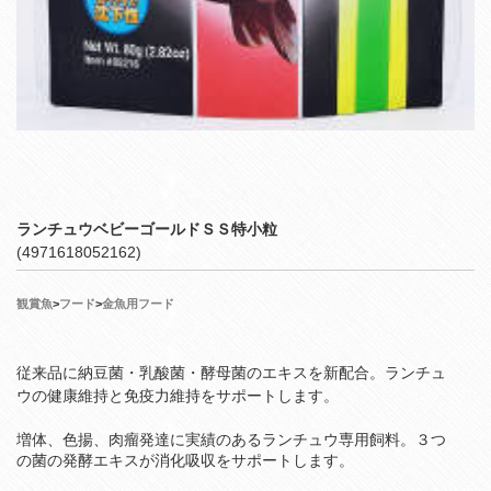
ランチュウベビーゴールドＳＳ特小粒
(4971618052162)
観賞魚
>
フード
>
金魚用フード
従来品に納豆菌・乳酸菌・酵母菌のエキスを新配合。ランチュ
ウの健康維持と免疫力維持をサポートします。
増体、色揚、肉瘤発達に実績のあるランチュウ専用飼料。３つ
の菌の発酵エキスが消化吸収をサポートします。