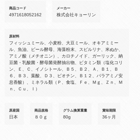
商品コード
メーカー
4971618052162
株式会社キョーリン
原材料
フィッシュミール、小麦粉、大豆ミール、オキアミミー
ル、魚油、ビール酵母、海藻粉末、スピルリナ、米ぬか、
アミノ酸（メチオニン）、カロチノイド、ガーリック、納
豆菌・乳酸菌・酵母菌発酵抽出物、ビタミン類（塩化コリ
ン、Ｅ、Ｃ、イノシトール、Ｂ５、Ｂ２、Ａ、Ｂ１、Ｂ
６、Ｂ３、葉酸、Ｄ３、ビオチン、Ｂ１２、パラアミノ安
息香酸）、ミネラル類（Ｐ、食塩、Ｆｅ、Ｍｇ、Ｚｎ、Ｍ
ｎ、Ｃｕ、Ｉ）
原産国
商品規格
グラム換算重量
賞味期限
日本
８０ｇ
80g
36ヶ月