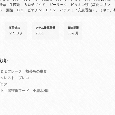
酵母、生菌剤、カロチノイド、ガーリック、ビタミン類（塩化コリン．
３．葉酸．Ｄ３．ビオチン．Ｂ１２．パラアミノ安息香酸）、ミネラル
商品規格
グラム換算重量
賞味期限
２５０ｇ
250g
36ヶ月
稿:
クＤＥフレーク 熱帯魚の主食
りクレスト プレコ
プロス
ット 留守番フード 小型水槽用