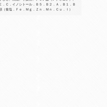
Ｅ．Ｃ．イノシトール．Ｂ５．Ｂ２．Ａ．Ｂ１．Ｂ
類（食塩．Ｆｅ．Ｍｇ．Ｚｎ．Ｍｎ．Ｃｕ．Ｉ）