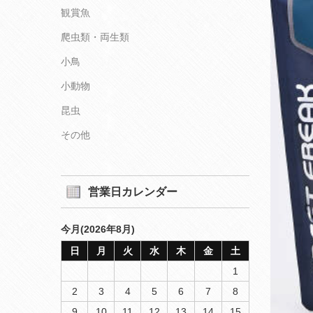
観賞魚
爬虫類・両生類
小鳥
小動物
昆虫
その他
営業日カレンダー
今月(2026年8月)
日
月
火
水
木
金
土
1
2
3
4
5
6
7
8
9
10
11
12
13
14
15