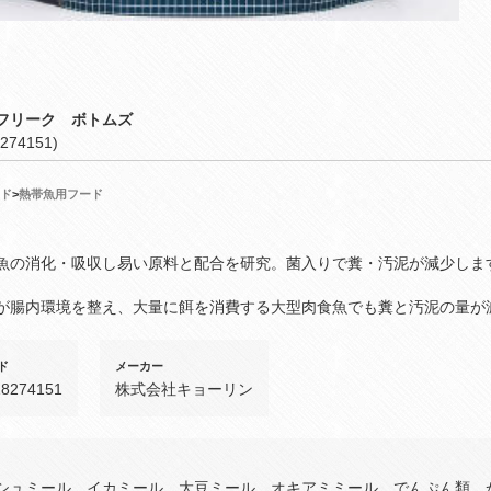
フリーク ボトムズ
274151)
ド
>
熱帯魚用フード
魚の消化・吸収し易い原料と配合を研究。菌入りで糞・汚泥が減少しま
が腸内環境を整え、大量に餌を消費する大型肉食魚でも糞と汚泥の量が
ド
メーカー
18274151
株式会社キョーリン
シュミール、イカミール、大豆ミール、オキアミミール、でんぷん類、