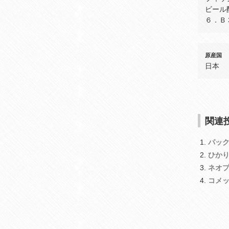
ビール
６．Ｂ
原産国
日本
関連投
パッ
ひか
ネオ
コメ