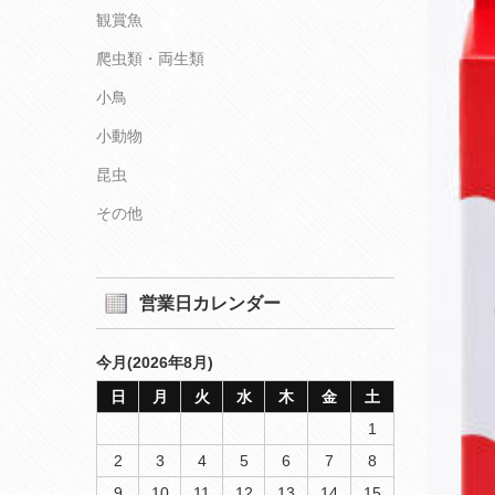
観賞魚
爬虫類・両生類
小鳥
小動物
昆虫
その他
営業日カレンダー
今月(2026年8月)
日
月
火
水
木
金
土
1
2
3
4
5
6
7
8
9
10
11
12
13
14
15