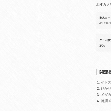
水棲カメ
商品コー
49716
グラム換
20g
関連投
イト
ひか
メダ
特撰