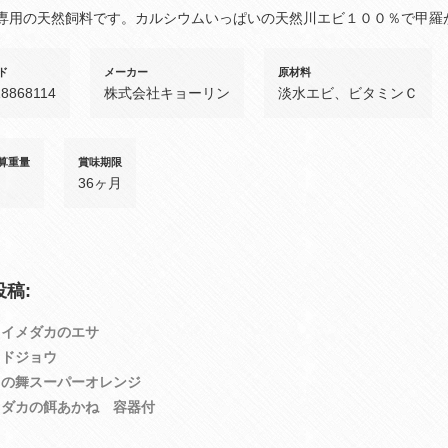
専用の天然飼料です。カルシウムいっぱいの天然川エビ１００％で甲羅
ド
メーカー
原材料
18868114
株式会社キョーリン
淡水エビ、ビタミンＣ
算重量
賞味期限
36ヶ月
稿:
スイメダカのエサ
りドジョウ
カの舞スーパーオレンジ
メダカの餌あかね 容器付