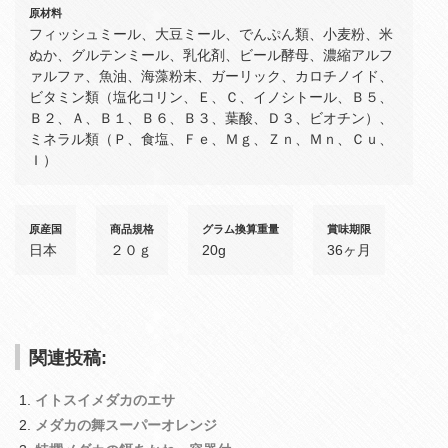
原材料
フィッシュミール、大豆ミール、でんぷん類、小麦粉、米
ぬか、グルテンミール、乳化剤、ビール酵母、濃縮アルフ
ァルファ、魚油、海藻粉末、ガーリック、カロチノイド、
ビタミン類（塩化コリン、Ｅ、Ｃ、イノシトール、Ｂ５、
Ｂ２、Ａ、Ｂ１、Ｂ６、Ｂ３、葉酸、Ｄ３、ビオチン）、
ミネラル類（Ｐ、食塩、Ｆｅ、Ｍｇ、Ｚｎ、Ｍｎ、Ｃｕ、
Ｉ）
原産国
商品規格
グラム換算重量
賞味期限
日本
２０ｇ
20g
36ヶ月
関連投稿:
イトスイメダカのエサ
メダカの舞スーパーオレンジ