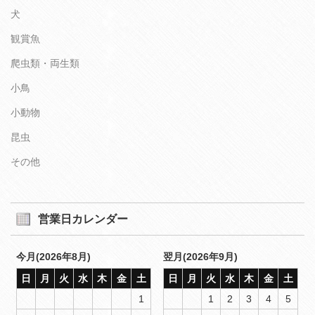
犬
観賞魚
爬虫類・両生類
小鳥
小動物
昆虫
その他
営業日カレンダー
今月(2026年8月)
翌月(2026年9月)
日
月
火
水
木
金
土
日
月
火
水
木
金
土
1
1
2
3
4
5