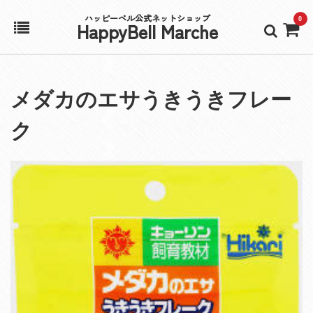
ハッピーベル公式ネットショップ
0
HappyBell Marche
ホーム
メダカのエサうきうきフレー
アカウント
ク
カート