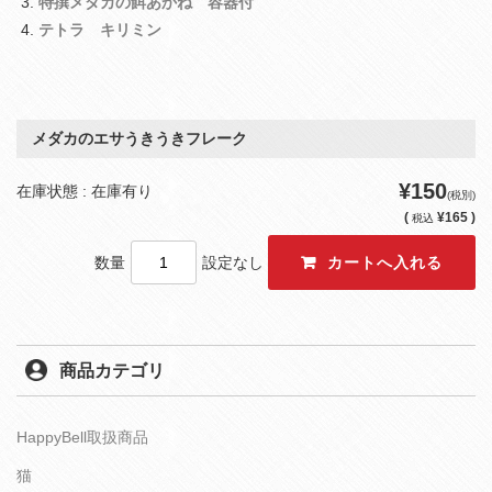
特撰メダカの餌あかね 容器付
テトラ キリミン
メダカのエサうきうきフレーク
¥150
在庫状態 : 在庫有り
(税別)
(
¥165 )
税込
数量
設定なし
商品カテゴリ
HappyBell取扱商品
猫