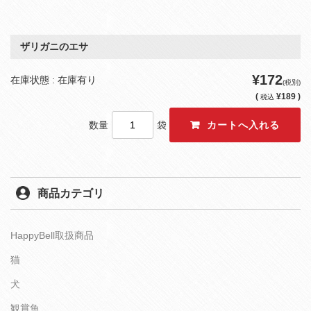
ザリガニのエサ
¥172
在庫状態 : 在庫有り
(税別)
(
¥189 )
税込
数量
袋
商品カテゴリ
HappyBell取扱商品
猫
犬
観賞魚