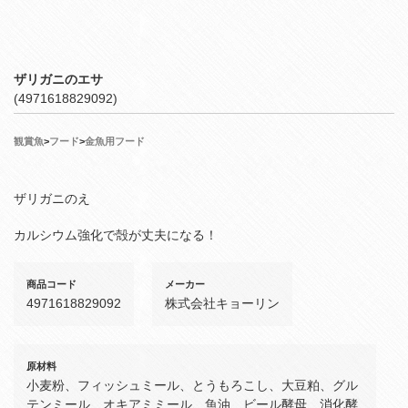
ザリガニのエサ
(4971618829092)
観賞魚
>
フード
>
金魚用フード
ザリガニのえ
カルシウム強化で殻が丈夫になる！
商品コード
メーカー
4971618829092
株式会社キョーリン
原材料
小麦粉、フィッシュミール、とうもろこし、大豆粕、グル
テンミール、オキアミミール、魚油、ビール酵母、消化酵