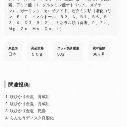
素、アミノ酸（Ｌ−グルタミン酸ナトリウム、メチオニ
ン）、ガーリック、カロチノイド、ビタミン類（塩化コリ
ン、Ｅ、Ｃ、イノシトール、Ｂ２、Ａ、Ｂ１、Ｂ６、Ｂ
３、Ｋ、Ｄ３、Ｂ１２）、ミネラル類（食塩、Ｐ、Ｆｅ、
Ｍｇ、Ｚｎ、Ｍｎ、Ｃｏ、Ｉ）
原産国
商品規格
グラム換算重量
賞味期限
日本
５０ｇ
50g
36ヶ月
関連投稿:
咲ひかり金魚 育成用
咲ひかり金魚 育成用
咲ひかり金魚 艶姿
らんちうディスク良消化