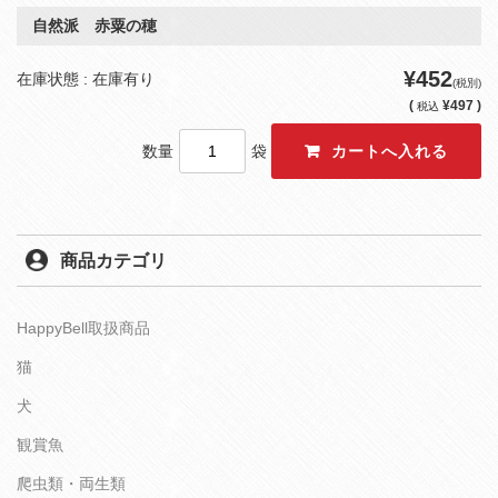
自然派 赤粟の穂
¥452
在庫状態 : 在庫有り
(税別)
(
¥497 )
税込
数量
袋
商品カテゴリ
HappyBell取扱商品
猫
犬
観賞魚
爬虫類・両生類