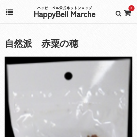
ハッピーベル公式ネットショップ
0
HappyBell Marche
ホーム
自然派 赤粟の穂
アカウント
カート