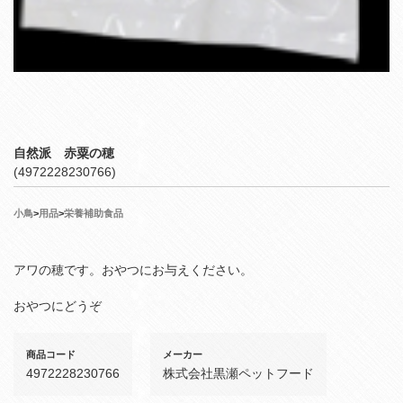
自然派 赤粟の穂
(4972228230766)
小鳥
>
用品
>
栄養補助食品
アワの穂です。おやつにお与えください。
おやつにどうぞ
商品コード
メーカー
4972228230766
株式会社黒瀬ペットフード