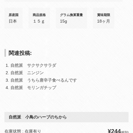
原産国
商品規格
グラム換算重量
賞味期限
日本
１５ｇ
15g
18ヶ月
関連投稿:
自然派 サクサクサラダ
自然派 ニンジン
自然派 うちら唐辛子食べるんです
自然派 モリンガチップ
自然派 小鳥のハーブのちから
¥244
在庫状態 : 在庫有り
(税別)