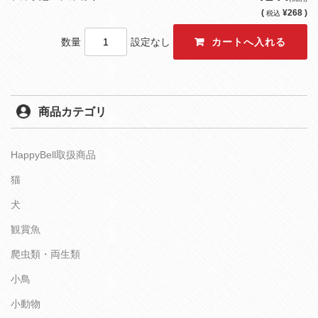
(
¥268 )
税込
数量
設定なし
商品カテゴリ
HappyBell取扱商品
猫
犬
観賞魚
爬虫類・両生類
小鳥
小動物