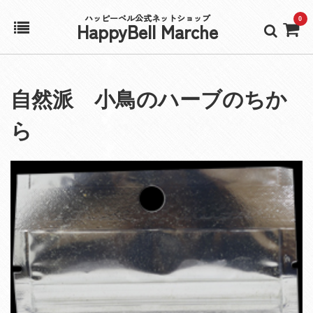
ハッピーベル公式ネットショップ
0
HappyBell Marche
ホーム
自然派 小鳥のハーブのちか
アカウント
ら
カート