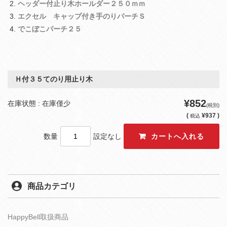
ヘッダー付止り木ホールダー２５０ｍｍ
エクセル キャップ付き手のりパーチＳ
でこぼこパーチ２５
Ｈ付３５てのり用止り木
¥852
在庫状態 : 在庫僅少
(税別)
(
¥937 )
税込
数量
設定なし
商品カテゴリ
HappyBell取扱商品