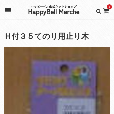
ハッピーベル公式ネットショップ
0
HappyBell Marche
ホーム
Ｈ付３５てのり用止り木
アカウント
カート