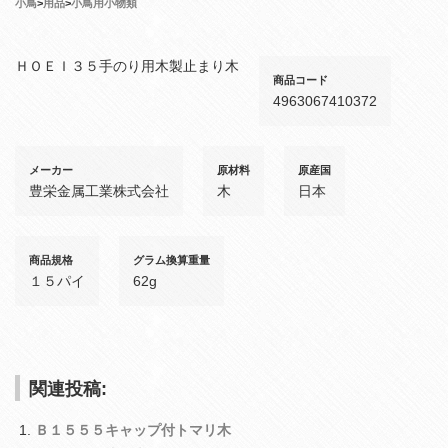
小鳥
>
用品
>
小鳥用小物類
ＨＯＥＩ３５手のり用木製止まり木
商品コード
4963067410372
メーカー
原材料
原産国
豊栄金属工業株式会社
木
日本
商品規格
グラム換算重量
１５パイ
62g
関連投稿:
Ｂ１５５５キャップ付トマリ木