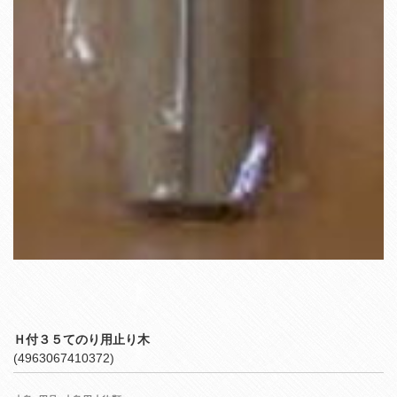
Ｈ付３５てのり用止り木
(4963067410372)