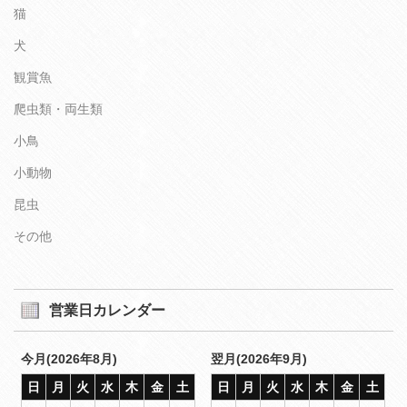
猫
犬
観賞魚
爬虫類・両生類
小鳥
小動物
昆虫
その他
営業日カレンダー
今月(2026年8月)
翌月(2026年9月)
日
月
火
水
木
金
土
日
月
火
水
木
金
土