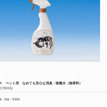
ス ペット用 なめても安心な消臭・除菌水（無香料）
170015)
菌・消臭・芳香剤