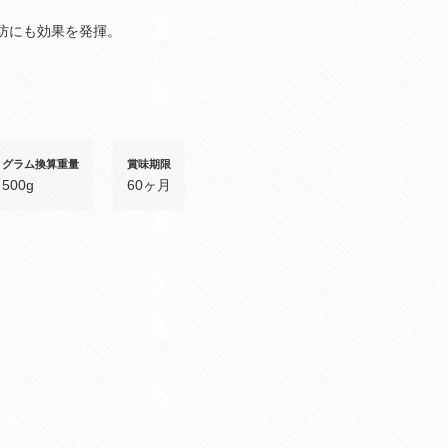
防にも効果を発揮。
グラム換算重量
賞味期限
500g
60ヶ月