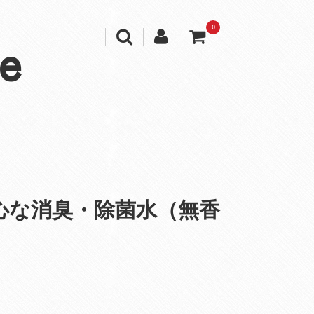
0
e
心な消臭・除菌水（無香