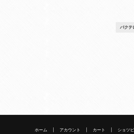
バクテ
ホーム
アカウント
カート
ショツ