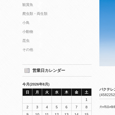
観賞魚
爬虫類・両生類
小鳥
小動物
昆虫
その他
営業日カレンダー
今月(2026年8月)
バクテレ
日
月
火
水
木
金
土
(4582252
1
2
3
4
5
6
7
8
犬
>
用品
>
除
9
10
11
12
13
14
15