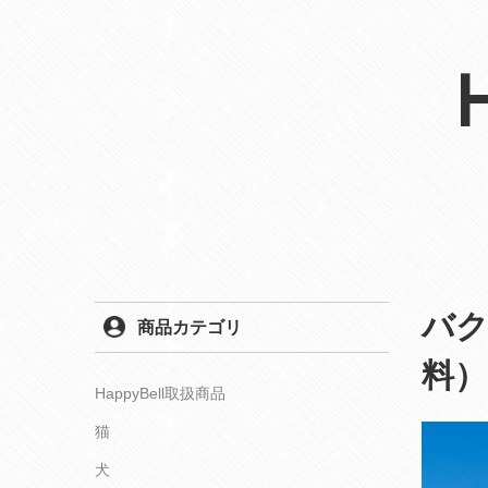
バク
商品カテゴリ
料）
HappyBell取扱商品
猫
犬