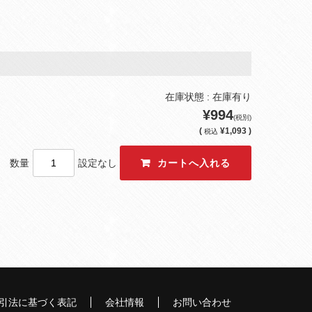
在庫状態 : 在庫有り
¥994
(税別)
(
¥1,093 )
税込
数量
設定なし
引法に基づく表記
会社情報
お問い合わせ