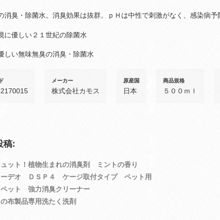
の消臭・除菌水。消臭効果は抜群。ｐＨは中性で刺激がなく、感染病予
境に優しい２１世紀の除菌水
優しい無味無臭の消臭・除菌水
ド
メーカー
原産国
商品規格
52170015
株式会社カモス
日本
５００ｍｌ
稿:
シュット！植物生まれの消臭剤 ミントの香り
ターデオ ＤＳＰ４ ケージ取付タイプ ペット用
イペット 強力消臭クリーナー
トの布製品専用洗たく洗剤