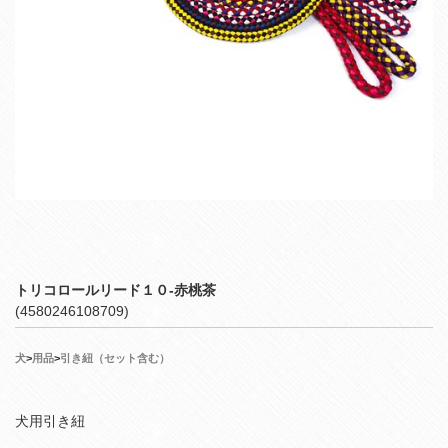
トリコロールリード１０‐赤桃茶
(4580246108709)
犬
>
用品
>
引き紐（セット含む）
犬用引き紐