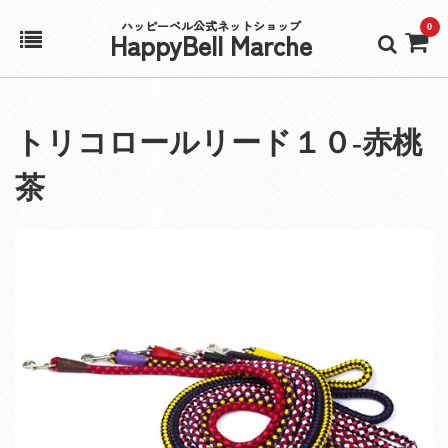
ハッピーベル公式ネットショップ
0
HappyBell Marche
ホーム
トリコロールリード１０‐赤桃
アカウント
茶
カート