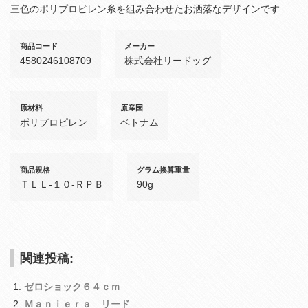
三色のポリプロピレン糸を組み合わせたお洒落なデザインです
商品コード
メーカー
4580246108709
株式会社リードッグ
原材料
原産国
ポリプロピレン
ベトナム
商品規格
グラム換算重量
ＴＬＬ‐１０‐ＲＰＢ
90g
関連投稿:
ゼロショック６４ｃｍ
Ｍａｎｉｅｒａ リード