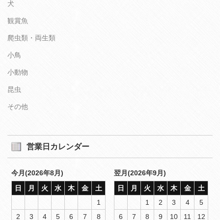
犬
観賞魚
爬虫類・両生類
小鳥
小動物
昆虫
その他
営業日カレンダー
今月(2026年8月)
翌月(2026年9月)
日
月
火
水
木
金
土
日
月
火
水
木
金
土
1
1
2
3
4
5
2
3
4
5
6
7
8
6
7
8
9
10
11
12