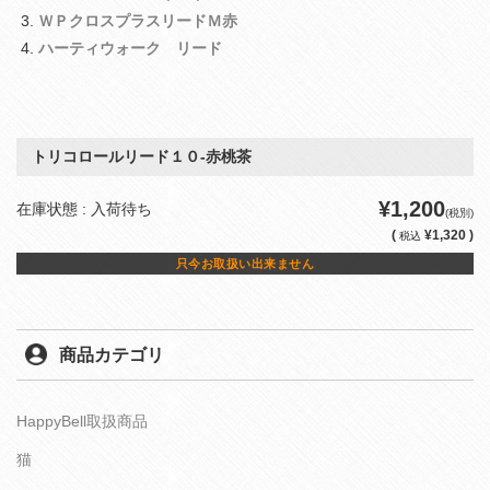
ＷＰクロスプラスリードＭ赤
ハーティウォーク リード
トリコロールリード１０‐赤桃茶
¥1,200
在庫状態 : 入荷待ち
(税別)
(
¥1,320 )
税込
只今お取扱い出来ません
商品カテゴリ
HappyBell取扱商品
猫