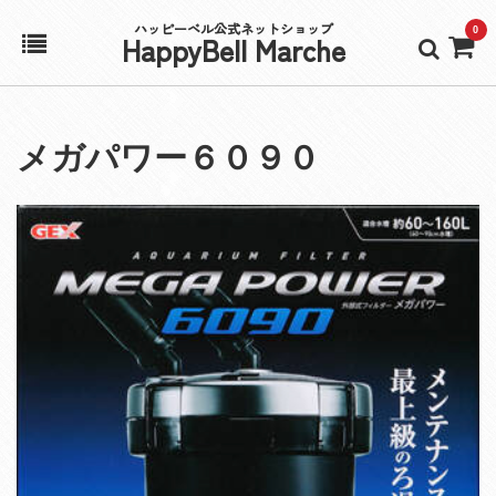
ハッピーベル公式ネットショップ
0
HappyBell Marche
ホーム
メガパワー６０９０
アカウント
カート