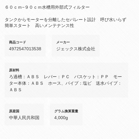
６０ｃｍ−９０ｃｍ水槽用外部式フィルター
タンクからモーターを分離したセパレート設計 呼び水いらず
簡単スタート 高いメンテナンス性
商品コード
メーカー
4972547013538
ジェックス株式会社
原材料
ろ過槽：ＡＢＳ レバー：ＰＣ バスケット：ＰＰ モー
ター本体：ＡＢＳ ホース、パイプ：塩ビ 送水パイプ：
ＡＢＳ
原産国
グラム換算重量
中華人民共和国
4,000g