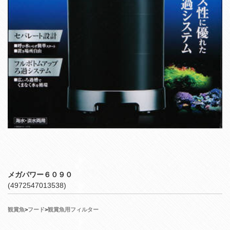
メガパワー６０９０
(4972547013538)
観賞魚
>
フード
>
観賞魚用フィルター