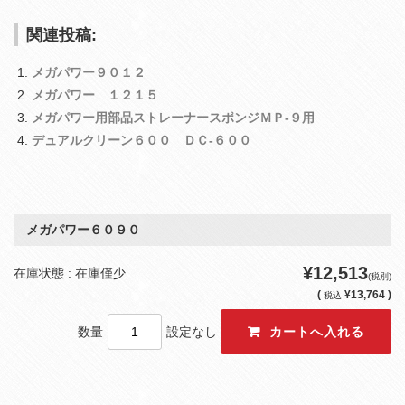
関連投稿:
メガパワー９０１２
メガパワー １２１５
メガパワー用部品ストレーナースポンジＭＰ‐９用
デュアルクリーン６００ ＤＣ‐６００
メガパワー６０９０
¥12,513
在庫状態 : 在庫僅少
(税別)
(
¥13,764 )
税込
数量
設定なし