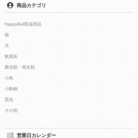
商品カテゴリ
HappyBell取扱商品
猫
犬
観賞魚
爬虫類・両生類
小鳥
小動物
昆虫
その他
営業日カレンダー