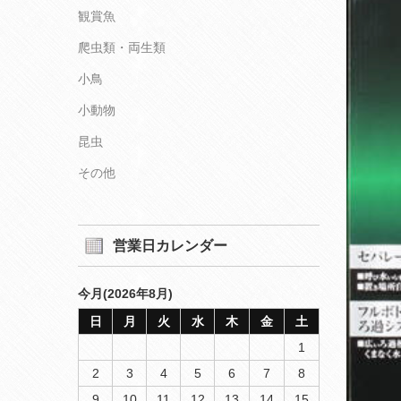
観賞魚
爬虫類・両生類
小鳥
小動物
昆虫
その他
営業日カレンダー
今月(2026年8月)
日
月
火
水
木
金
土
1
2
3
4
5
6
7
8
9
10
11
12
13
14
15