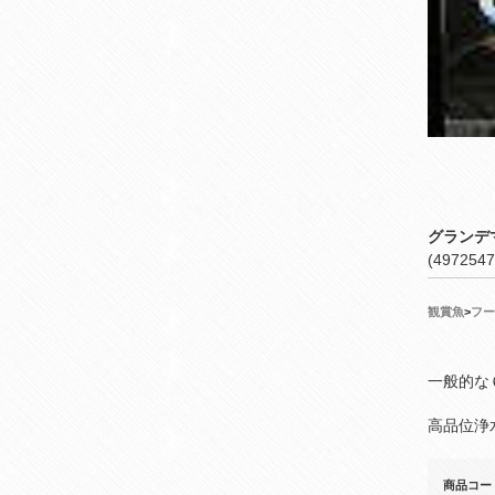
グランデ
(4972547
観賞魚
>
フー
一般的な
高品位浄
商品コー