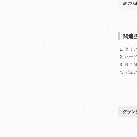
49725
関連投
クリ
ハー
ＮＴＭ
デュ
グラン