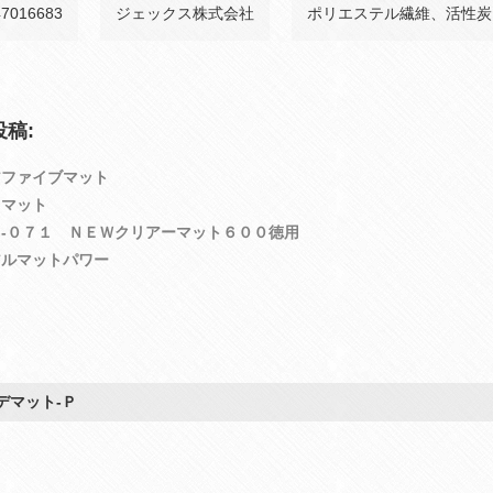
47016683
ジェックス株式会社
ポリエステル繊維、活性炭
稿:
アファイブマット
ドマット
‐０７１ ＮＥＷクリアーマット６００徳用
アルマットパワー
デマット‐Ｐ