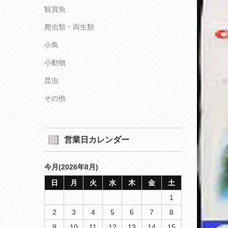
観賞魚
爬虫類・両生類
小鳥
小動物
昆虫
その他
営業日カレンダー
今月(2026年8月)
日
月
火
水
木
金
土
1
2
3
4
5
6
7
8
9
10
11
12
13
14
15