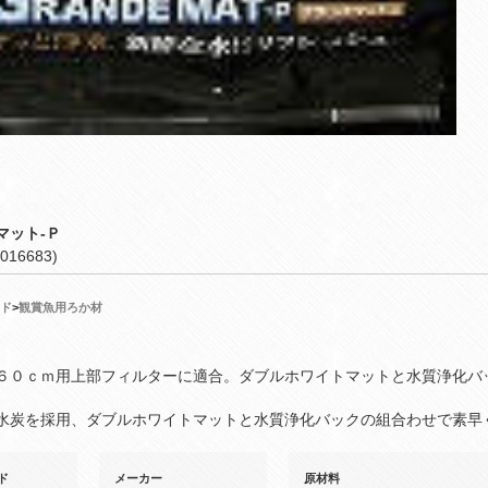
マット‐Ｐ
016683)
ド
>
観賞魚用ろか材
６０ｃｍ用上部フィルターに適合。ダブルホワイトマットと水質浄化バ
水炭を採用、ダブルホワイトマットと水質浄化バックの組合わせで素早
ド
メーカー
原材料