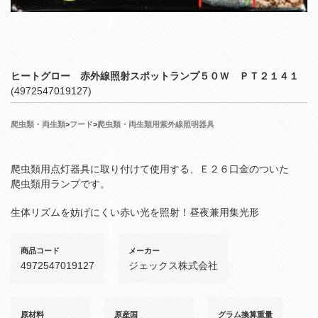
ヒートグロー 赤外線照射スポットランプ５０Ｗ ＰＴ２１４１
(4972547019127)
爬虫類・両生類
>
フード
>
爬虫類・両生類用紫外線照明器具
爬虫類用点灯器具に取り付けて使用する、Ｅ２６口金のついた
爬虫類用ランプです。
生体リズムを妨げにくい赤い光を照射！昼夜兼用集光形
商品コード
メーカー
4972547019127
ジェックス株式会社
原材料
原産国
グラム換算重量