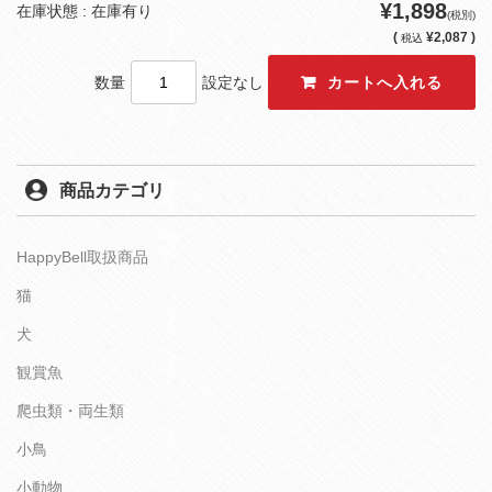
¥1,898
在庫状態 : 在庫有り
(税別)
(
¥2,087 )
税込
数量
設定なし
商品カテゴリ
HappyBell取扱商品
猫
犬
観賞魚
爬虫類・両生類
小鳥
小動物