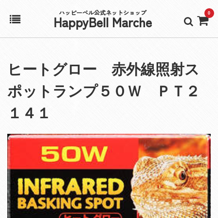
ハッピーベル公式ネットショップ
0
HappyBell Marche
ホーム
ヒートグロー 赤外線照射ス
アカウント
ポットランプ５０Ｗ ＰＴ２
カート
１４１