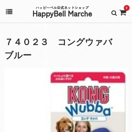
ハッピーベル公式ネットショップ
0
HappyBell Marche
ホーム
７４０２３ コングウァバ
アカウント
ブルー
カート