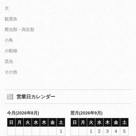
犬
観賞魚
爬虫類・両生類
小鳥
小動物
昆虫
その他
営業日カレンダー
今月(2026年8月)
翌月(2026年9月)
日
月
火
水
木
金
土
日
月
火
水
木
金
土
1
1
2
3
4
5