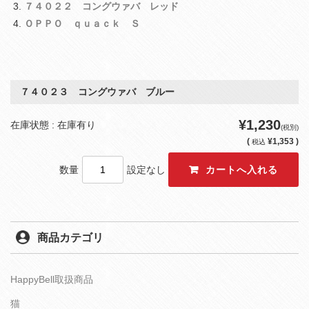
７４０２２ コングウァバ レッド
ＯＰＰＯ ｑｕａｃｋ Ｓ
７４０２３ コングウァバ ブルー
¥1,230
在庫状態 : 在庫有り
(税別)
(
¥1,353 )
税込
数量
設定なし
商品カテゴリ
HappyBell取扱商品
猫