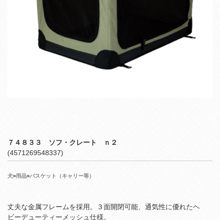
７４８３３ ソフ・クレート ｎ２
(4571269548337)
犬
>
用品
>
バスケット（キャリー等）
丈夫な金属フレームを採用。３面開閉可能、通気性に優れたヘ
ビーデューティーメッシュ仕様。