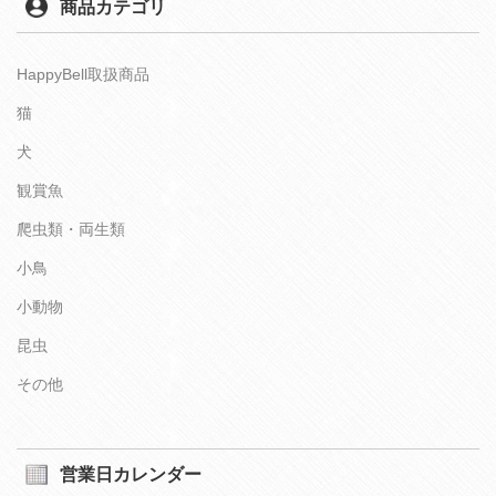
商品カテゴリ
HappyBell取扱商品
猫
犬
観賞魚
爬虫類・両生類
小鳥
小動物
昆虫
その他
営業日カレンダー