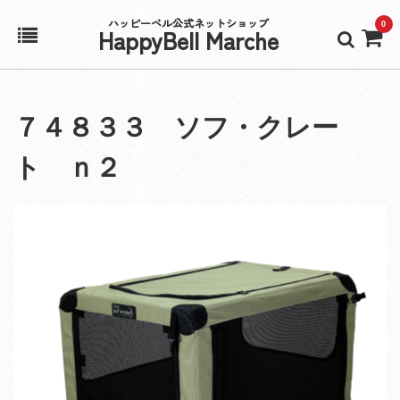
ハッピーベル公式ネットショップ
0
HappyBell Marche
ホーム
７４８３３ ソフ・クレー
アカウント
ト ｎ２
カート