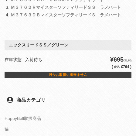
Ｍ３７６２ＲマイスターソフティリードＳＳ ラメハート
Ｍ３７６３ＤＢマイスターソフティリードＳ ラメハート
エックスリードＳＳ／グリーン
¥695
在庫状態 : 入荷待ち
(税別)
(
¥764 )
税込
只今お取扱い出来ません
商品カテゴリ
HappyBell取扱商品
猫