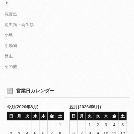
犬
観賞魚
爬虫類・両生類
小鳥
小動物
昆虫
その他
営業日カレンダー
今月(2026年8月)
翌月(2026年9月)
日
月
火
水
木
金
土
日
月
火
水
木
金
土
1
1
2
3
4
5
2
3
4
5
6
7
8
6
7
8
9
10
11
12