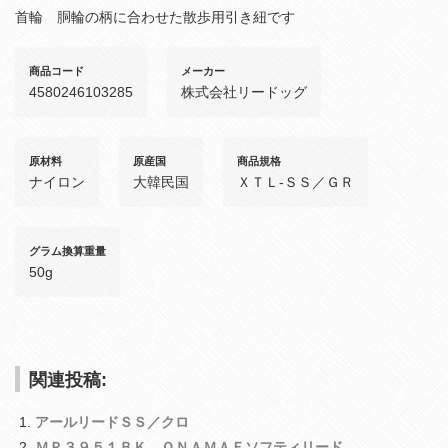
首輪 胴輪の柄に合わせた散歩用引き紐です
商品コード
メーカー
4580246103285
株式会社リードッグ
原材料
原産国
商品規格
ナイロン
大韓民国
ＸＴＬ‐ＳＳ／ＧＲ
グラム換算重量
50g
関連投稿:
アールリードＳＳ／クロ
ＭＰ３９５１ＢＫ ＯＮＡＭＡＥソフティリード