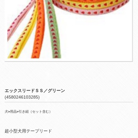
エックスリードＳＳ／グリーン
(4580246103285)
犬
>
用品
>
引き紐（セット含む）
超小型犬用テープリード