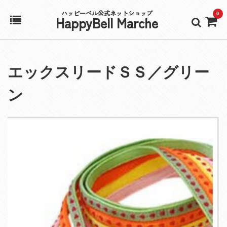
ハッピーベル公式ネットショップ
0
HappyBell Marche
ホーム
エックスリードＳＳ／グリー
アカウント
ン
カート