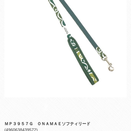
ＭＰ３９５７Ｇ ＯＮＡＭＡＥソフティリード
(4960638439572)