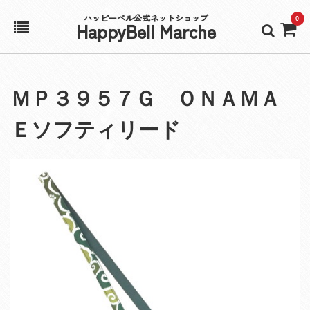
ハッピーベル公式ネットショップ
0
HappyBell Marche
ホーム
ＭＰ３９５７Ｇ ＯＮＡＭＡ
アカウント
Ｅソフティリード
カート