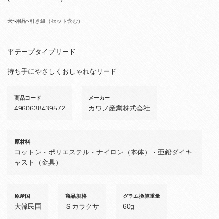
犬
>
用品
>
引き紐（セット含む）
平テープタイプリード
持ち手にやさしくおしゃれなリード
商品コード
メーカー
4960638439572
カワノ産業株式会社
原材料
コットン・ポリエステル・ナイロン（本体）・亜鉛ダイキ
ャスト（金具）
原産国
商品規格
グラム換算重量
大韓民国
Ｓカラクサ
60g