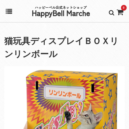
ハッピーベル公式ネットショップ
0
HappyBell Marche
ホーム
猫玩具ディスプレイＢＯＸリ
アカウント
ンリンボール
カート