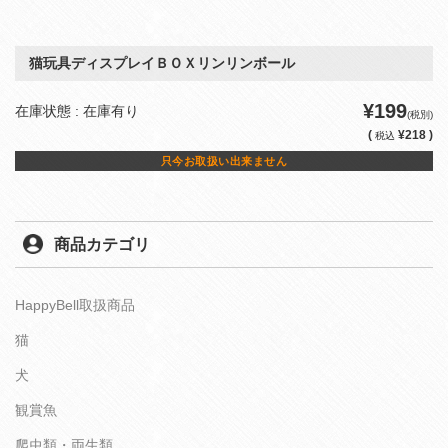
猫玩具ディスプレイＢＯＸリンリンボール
¥199
在庫状態 : 在庫有り
(税別)
(
¥218 )
税込
只今お取扱い出来ません
商品カテゴリ
HappyBell取扱商品
猫
犬
観賞魚
爬虫類・両生類