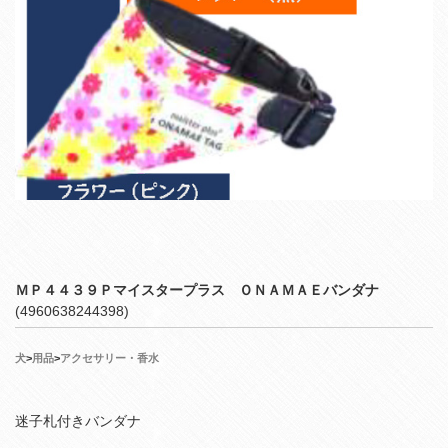
ＭＰ４４３９Ｐマイスタープラス ＯＮＡＭＡＥバンダナ
(4960638244398)
犬
>
用品
>
アクセサリー・香水
迷子札付きバンダナ