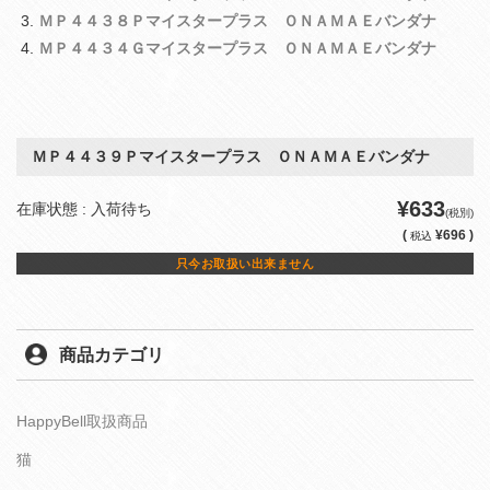
ＭＰ４４３８Ｐマイスタープラス ＯＮＡＭＡＥバンダナ
ＭＰ４４３４Ｇマイスタープラス ＯＮＡＭＡＥバンダナ
ＭＰ４４３９Ｐマイスタープラス ＯＮＡＭＡＥバンダナ
¥633
在庫状態 : 入荷待ち
(税別)
(
¥696 )
税込
只今お取扱い出来ません
商品カテゴリ
HappyBell取扱商品
猫