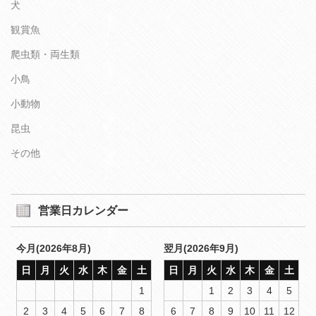
犬
観賞魚
爬虫類・両生類
小鳥
小動物
昆虫
その他
営業日カレンダー
今月(2026年8月)
翌月(2026年9月)
日
月
火
水
木
金
土
日
月
火
水
木
金
土
1
1
2
3
4
5
2
3
4
5
6
7
8
6
7
8
9
10
11
12