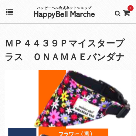
ハッピーベル公式ネットショップ
0
HappyBell Marche
ホーム
ＭＰ４４３９Ｐマイスタープ
アカウント
ラス ＯＮＡＭＡＥバンダナ
カート