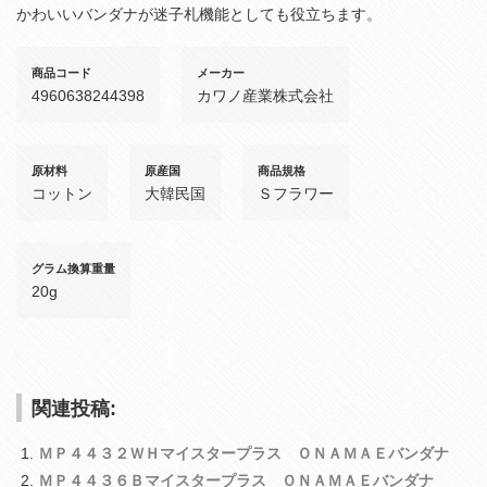
かわいいバンダナが迷子札機能としても役立ちます。
商品コード
メーカー
4960638244398
カワノ産業株式会社
原材料
原産国
商品規格
コットン
大韓民国
Ｓフラワー
グラム換算重量
20g
関連投稿:
ＭＰ４４３２ＷＨマイスタープラス ＯＮＡＭＡＥバンダナ
ＭＰ４４３６Ｂマイスタープラス ＯＮＡＭＡＥバンダナ