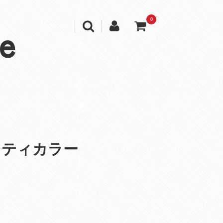
0
e
フティカラー