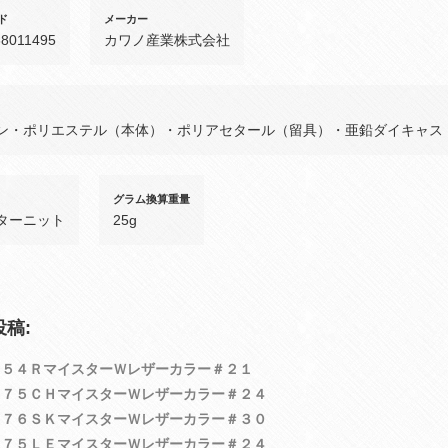
ド
メーカー
38011495
カワノ産業株式会社
ン・ポリエステル（本体）・ポリアセタール（留具）・亜鉛ダイキャス
グラム換算重量
ターニット
25g
稿:
８５４ＲマイスターＷレザーカラー＃２１
８７５ＣＨマイスターＷレザーカラー＃２４
８７６ＳＫマイスターＷレザーカラー＃３０
８７５ＬＥマイスターＷレザーカラー＃２４