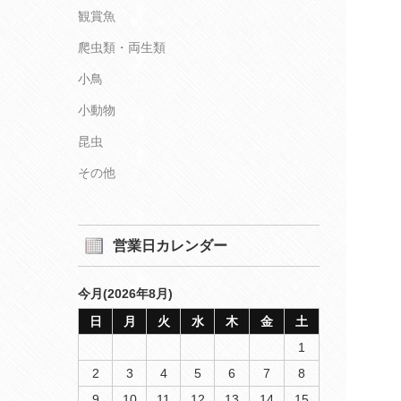
観賞魚
爬虫類・両生類
小鳥
小動物
昆虫
その他
営業日カレンダー
今月(2026年8月)
日
月
火
水
木
金
土
1
2
3
4
5
6
7
8
9
10
11
12
13
14
15