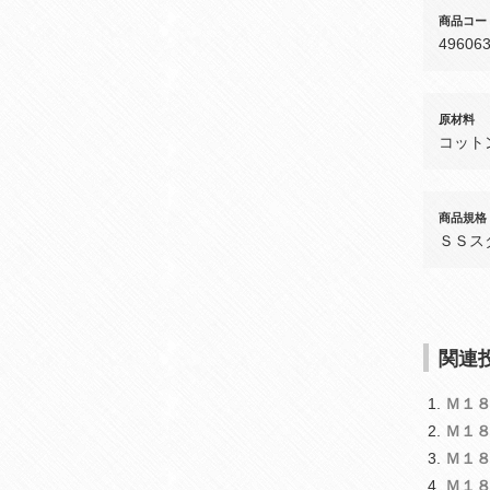
商品コー
49606
原材料
コット
商品規格
ＳＳス
関連投
Ｍ１
Ｍ１
Ｍ１
Ｍ１