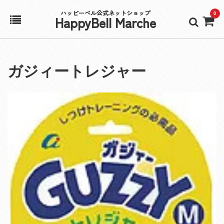
ハッピーベル公式ネットショップ
0
HappyBell Marche
ホーム
ガジィートレジャー
アカウント
カート