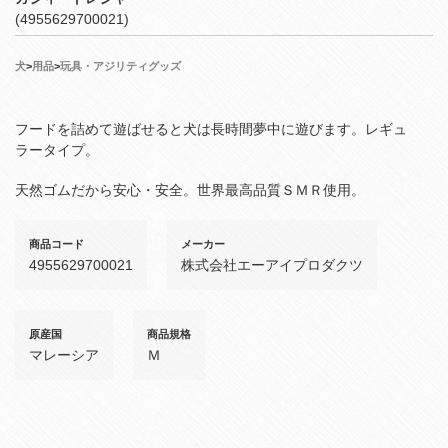
(4955629700021)
犬
>
用品
>
玩具・アジリティグッズ
フードを詰めて遊ばせると犬は長時間夢中に遊びます。レギュ
ラータイプ。
天然ゴムだから安心・安全。世界最高品質ＳＭＲ使用。
商品コード
メーカー
4955629700021
株式会社エーアイプロダクツ
原産国
商品規格
マレーシア
Ｍ