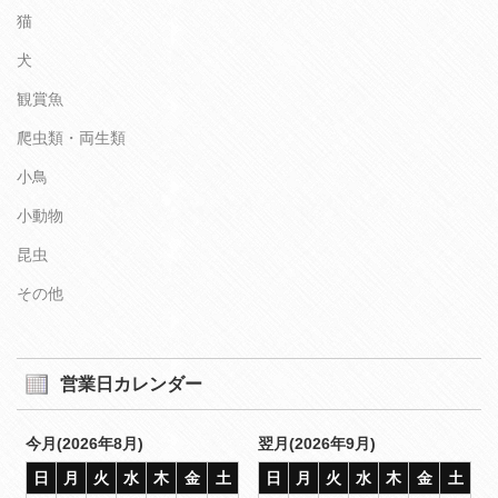
猫
犬
観賞魚
爬虫類・両生類
小鳥
小動物
昆虫
その他
営業日カレンダー
今月(2026年8月)
翌月(2026年9月)
日
月
火
水
木
金
土
日
月
火
水
木
金
土