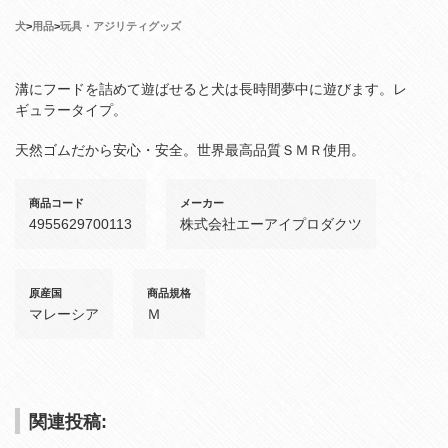
犬
>
用品
>
玩具・アジリティグッズ
溝にフードを詰めて遊ばせると犬は長時間夢中に遊びます。レ
ギュラータイプ。
天然ゴムだから安心・安全。世界最高品質ＳＭＲ使用。
商品コード
メーカー
4955629700113
株式会社エーアイプロダクツ
原産国
商品規格
マレーシア
Ｍ
関連投稿: