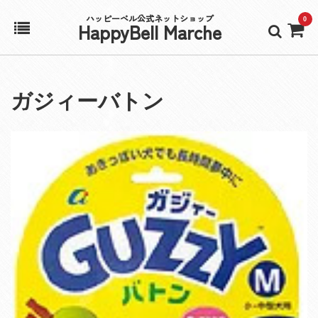
ハッピーベル公式ネットショップ
0
HappyBell Marche
ホーム
ガジィーバトン
アカウント
カート