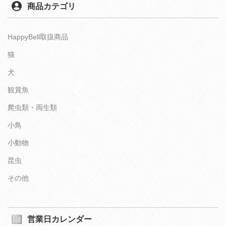
商品カテゴリ
HappyBell取扱商品
猫
犬
観賞魚
爬虫類・両生類
小鳥
小動物
昆虫
その他
営業日カレンダー