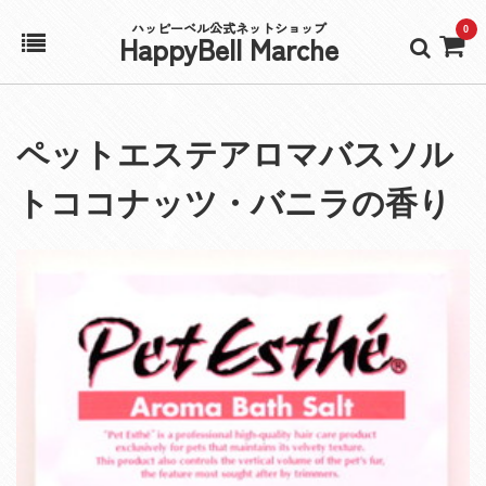
ハッピーベル公式ネットショップ
0
HappyBell Marche
ホーム
ペットエステアロマバスソル
アカウント
トココナッツ・バニラの香り
カート