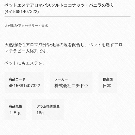
ペットエステアロマバスソルトココナッツ・バニラの香り
(4515681407322)
犬
>
用品
>
アクセサリー・香水
天然植物性アロマ成分や死海の塩を配合し、ペットを癒すアロ
マテラピー入浴剤です。
ペットにもエステを。
商品コード
メーカー
原産国
4515681407322
株式会社ニチドウ
日本
商品規格
グラム換算重量
１５ｇ
18g