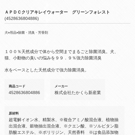
ＡＰＤＣクリアキレイウォーター グリーンフォレスト
(4528636804886)
犬
>
用品
>
除菌・消臭・芳香剤
１００％天然成分で体から空間までまるごと除菌消臭。犬、
猫、小動物の臭いの悩みを９９．９％強力除菌消臭
水をベースとした天然成分で強力除菌消臭。
商品コード
メーカー
4528636804886
株式会社たかくら新産業
原材料
超電解イオン水、精製水、※複合アミノ酸混合液、植物抽
出混合液、穀物抽出混合液、※クエン酸、※ソルビタン脂
肪酸エステル、※ポリリジン、天然香料 ※は食品添加物