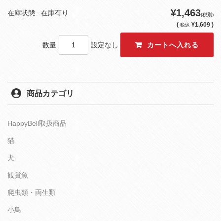
¥1,463
在庫状態 : 在庫有り
(税別)
(
¥1,609 )
税込
数量
設定なし
商品カテゴリ
HappyBell取扱商品
猫
犬
観賞魚
爬虫類・両生類
小鳥