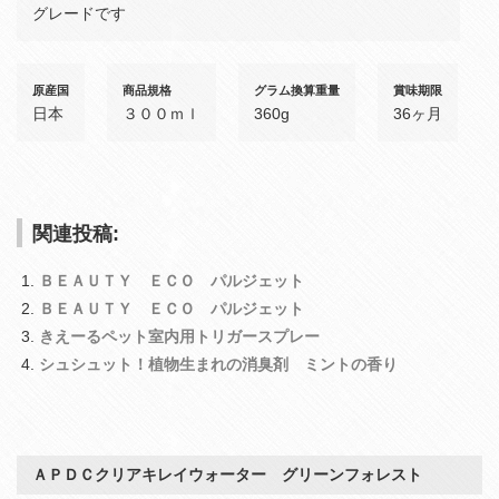
グレードです
原産国
商品規格
グラム換算重量
賞味期限
日本
３００ｍｌ
360g
36ヶ月
関連投稿:
ＢＥＡＵＴＹ ＥＣＯ パルジェット
ＢＥＡＵＴＹ ＥＣＯ パルジェット
きえーるペット室内用トリガースプレー
シュシュット！植物生まれの消臭剤 ミントの香り
ＡＰＤＣクリアキレイウォーター グリーンフォレスト