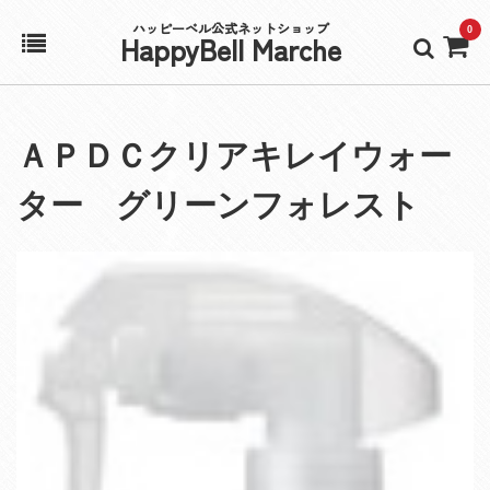
ハッピーベル公式ネットショップ
0
HappyBell Marche
ホーム
ＡＰＤＣクリアキレイウォー
アカウント
ター グリーンフォレスト
カート