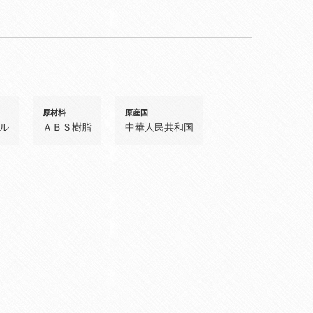
原材料
原産国
ル
ＡＢＳ樹脂
中華人民共和国