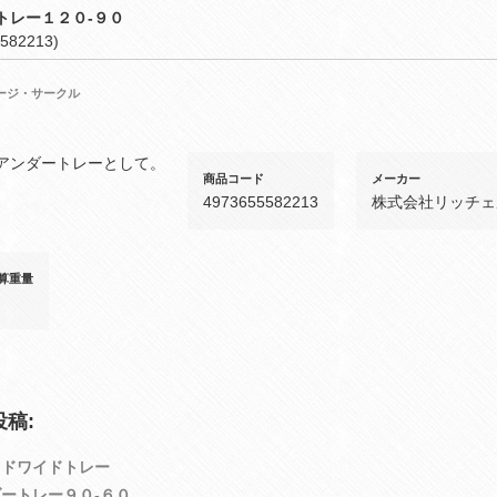
トレー１２０‐９０
582213)
ージ・サークル
アンダートレーとして。
商品コード
メーカー
4973655582213
株式会社リッチェ
算重量
稿:
イドワイドトレー
ートレー９０‐６０