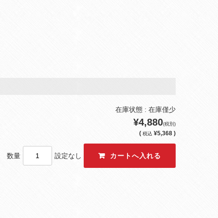
在庫状態 : 在庫僅少
¥4,880
(税別)
(
¥5,368 )
税込
数量
設定なし