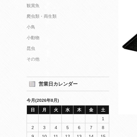
観賞魚
爬虫類・両生類
小鳥
小動物
昆虫
その他
営業日カレンダー
今月(2026年8月)
日
月
火
水
木
金
土
1
2
3
4
5
6
7
8
9
10
11
12
13
14
15