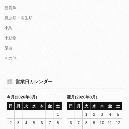
観賞魚
爬虫類・両生類
小鳥
小動物
昆虫
その他
営業日カレンダー
今月(2026年8月)
翌月(2026年9月)
日
月
火
水
木
金
土
日
月
火
水
木
金
土
1
1
2
3
4
5
2
3
4
5
6
7
8
6
7
8
9
10
11
12