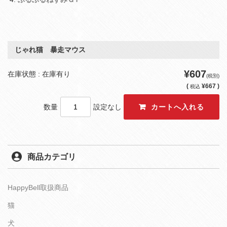
じゃれ猫 暴走マウス
¥607
在庫状態 : 在庫有り
(税別)
(
¥667 )
税込
数量
設定なし
商品カテゴリ
HappyBell取扱商品
猫
犬