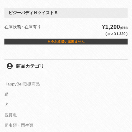
ビジーバディＮツイストＳ
¥1,200
在庫状態 : 在庫有り
(税別)
(
¥1,320 )
税込
只今お取扱い出来ません
商品カテゴリ
HappyBell取扱商品
猫
犬
観賞魚
爬虫類・両生類