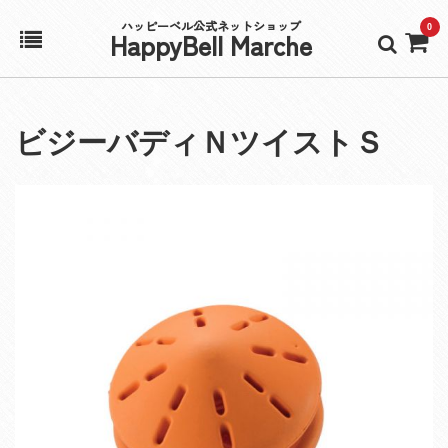
ハッピーベル公式ネットショップ
0
HappyBell Marche
ホーム
ビジーバディＮツイストＳ
アカウント
カート