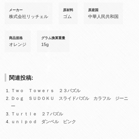
メーカー
原材料
原産国
株式会社リッチェル
ゴム
中華人民共和国
商品規格
グラム換算重量
オレンジ
15g
関連投稿:
Ｔｗｏ Ｔｏｗｅｒｓ ２３パズル
Ｄｏｇ ＳＵＤＯＫＵ スライドパズル カラフル ジーニ
ー
Ｔｕｒｔｌｅ ２７パズル
ｕｎｉｐｏｄ ダンベル ピンク