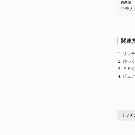
原産国
中華人
関連投
リッ
ゆっ
ＰＦ
ピュ
リッチ