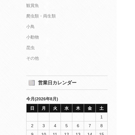
観賞魚
爬虫類・両生類
小鳥
小動物
昆虫
その他
営業日カレンダー
今月(2026年8月)
日
月
火
水
木
金
土
1
2
3
4
5
6
7
8
9
10
11
12
13
14
15