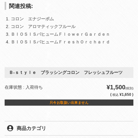
関連投稿:
コロン エナジーポム
コロン アロマティックフルール
ＢＩＯＳＩＳパヒュームＦｌｏｗｅｒＧａｒｄｅｎ
ＢＩＯＳＩＳパヒュームＦｒｅｓｈＯｒｃｈａｒｄ
Ｂ‐ｓｔｙｌｅ ブラッシングコロン フレッシュフルーツ
¥1,500
在庫状態 : 入荷待ち
(税別)
(
¥1,650 )
税込
只今お取扱い出来ません
商品カテゴリ