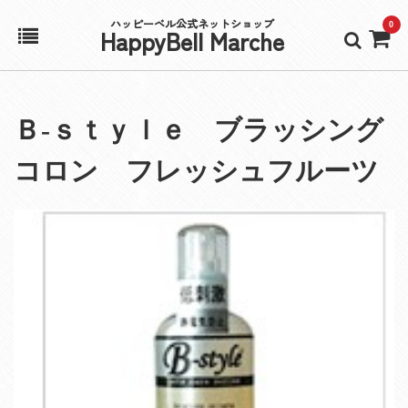
ハッピーベル公式ネットショップ
0
HappyBell Marche
ホーム
Ｂ‐ｓｔｙｌｅ ブラッシング
アカウント
コロン フレッシュフルーツ
カート