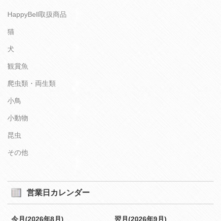
HappyBell取扱商品
猫
犬
観賞魚
爬虫類・両生類
小鳥
小動物
昆虫
その他
営業日カレンダー
今月(2026年8月)
翌月(2026年9月)