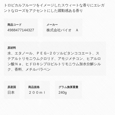
トロピカルフルーツをイメージしたスウィートな香りにエレガ
ントなローズをアクセントにした躍動感ある香り
商品コード
メーカー
4988477144327
株式会社バイオ Ａ
原材料
水、エタノール、ＰＥＧ−２０ソルビタンココエート、ス
テアルトリモニウムクロリド、アモジメチコン、ヒアルロ
ン酸Ｎａ、ヒドロキシプロピルトリモニウム加水分解シル
ク、香料、メチルパラベン
原産国
商品規格
グラム換算重量
日本
２００ｍｌ
240g