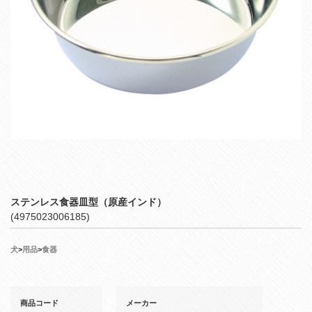
ステンレス食器皿型（原産インド）
(4975023006185)
犬
>
用品
>
食器
商品コード
メーカー