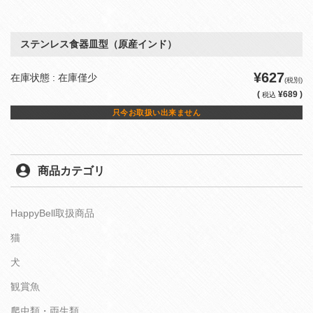
ステンレス食器皿型（原産インド）
¥627
在庫状態 : 在庫僅少
(税別)
(
¥689 )
税込
只今お取扱い出来ません
商品カテゴリ
HappyBell取扱商品
猫
犬
観賞魚
爬虫類・両生類