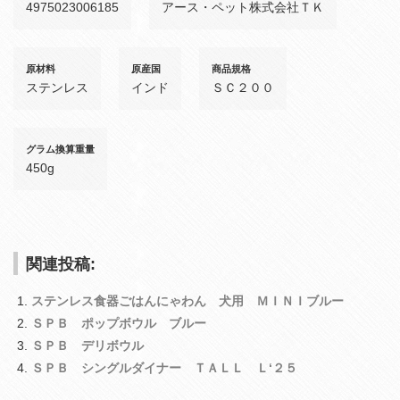
4975023006185
アース・ペット株式会社ＴＫ
原材料
原産国
商品規格
ステンレス
インド
ＳＣ２００
グラム換算重量
450g
関連投稿:
ステンレス食器ごはんにゃわん 犬用 ＭＩＮＩブルー
ＳＰＢ ポップボウル ブルー
ＳＰＢ デリボウル
ＳＰＢ シングルダイナー ＴＡＬＬ Ｌ‘２５