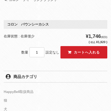
コロン バウンシーカシス
¥1,746
在庫状態 : 在庫僅少
(税別)
(
¥1,920 )
税込
数量
設定なし
商品カテゴリ
HappyBell取扱商品
猫
犬