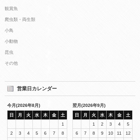
観賞魚
爬虫類・両生類
小鳥
小動物
昆虫
その他
営業日カレンダー
今月(2026年8月)
翌月(2026年9月)
日
月
火
水
木
金
土
日
月
火
水
木
金
土
1
1
2
3
4
5
2
3
4
5
6
7
8
6
7
8
9
10
11
12