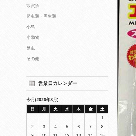
観賞魚
爬虫類・両生類
小鳥
小動物
昆虫
その他
営業日カレンダー
今月(2026年8月)
日
月
火
水
木
金
土
1
2
3
4
5
6
7
8
9
10
11
12
13
14
15