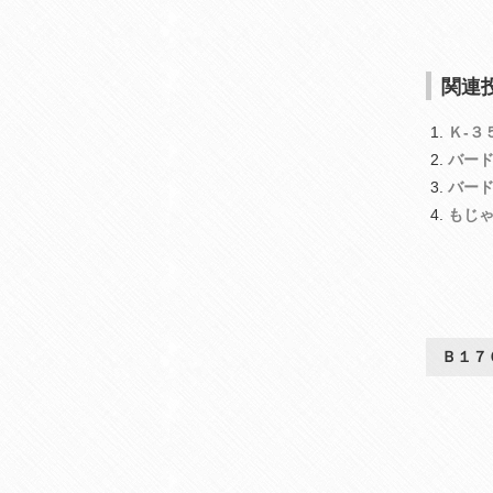
関連投
Ｋ‐３
バー
バー
もじ
Ｂ１７