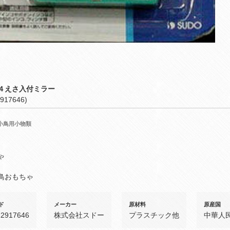
４えさ入付ミラー
917646)
小鳥用小物類
ゃ
鳥おもちゃ
ド
メーカー
原材料
原産国
12917646
株式会社スドー
プラスチック他
中華人