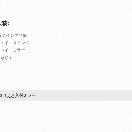
稿:
５スイングベル
ドトイ スイング
ドトイ ミラー
ゃもじゃ
６４えさ入付ミラー