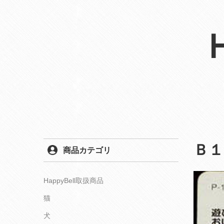
Ｂ１
商品カテゴリ
HappyBell取扱商品
猫
犬