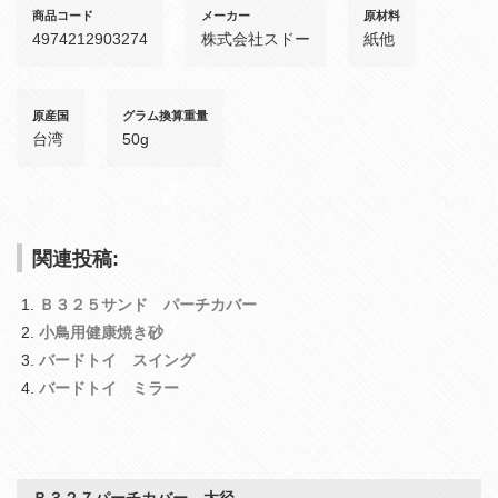
商品コード
メーカー
原材料
4974212903274
株式会社スドー
紙他
原産国
グラム換算重量
台湾
50g
関連投稿:
Ｂ３２５サンド パーチカバー
小鳥用健康焼き砂
バードトイ スイング
バードトイ ミラー