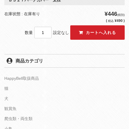
Ｂ３２７パーチカバー 太径
¥446
在庫状態 : 在庫有り
(税別)
(
¥490 )
税込
数量
設定なし
商品カテゴリ
HappyBell取扱商品
猫
犬
観賞魚
爬虫類・両生類
小鳥