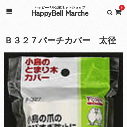
ハッピーベル公式ネットショップ
0
HappyBell Marche
ホーム
Ｂ３２７パーチカバー 太径
アカウント
カート