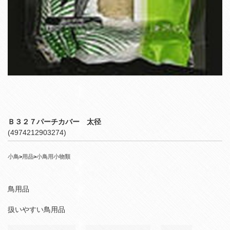
Ｂ３２７パーチカバー 太径
(4974212903274)
小鳥
>
用品
>
小鳥用小物類
鳥用品
扱いやすい鳥用品