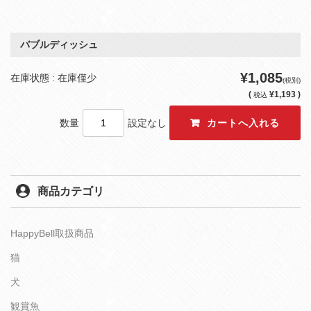
バブルディッシュ
¥1,085
在庫状態 : 在庫僅少
(税別)
(
¥1,193 )
税込
数量
設定なし
商品カテゴリ
HappyBell取扱商品
猫
犬
観賞魚