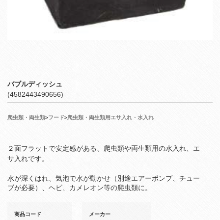
バブルディッシュ
(4582443490656)
爬虫類・両生類
>
フード
>
爬虫類・両生類用エサ入れ・水入れ
２面フラットで安定感がある、爬虫類や両生類用の水入れ、エ
サ入れです。
水が深くはれ、気泡で水が動かせ（別途エアーポンプ、チュー
ブが必要）、ヘビ、カメレオン等の爬虫類に。
商品コード
メーカー