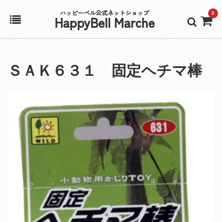
ハッピーベル公式ネットショップ
0
HappyBell Marche
ホーム
ＳＡＫ６３１ 固定ヘチマ棒
アカウント
カート