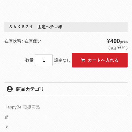
ＳＡＫ６３１ 固定ヘチマ棒
¥490
在庫状態 : 在庫僅少
(税別)
(
¥539 )
税込
数量
設定なし
商品カテゴリ
HappyBell取扱商品
猫
犬