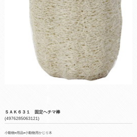
ＳＡＫ６３１ 固定ヘチマ棒
(4976285063121)
小動物
>
用品
>
小動物用かじり木