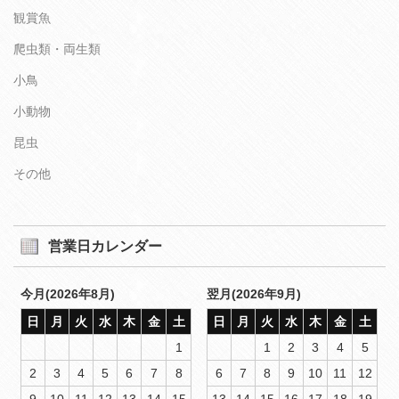
観賞魚
爬虫類・両生類
小鳥
小動物
昆虫
その他
営業日カレンダー
今月(2026年8月)
翌月(2026年9月)
日
月
火
水
木
金
土
日
月
火
水
木
金
土
1
1
2
3
4
5
2
3
4
5
6
7
8
6
7
8
9
10
11
12
9
10
11
12
13
14
15
13
14
15
16
17
18
19