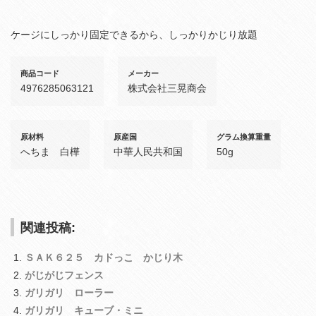
ケージにしっかり固定できるから、しっかりかじり放題
商品コード
メーカー
4976285063121
株式会社三晃商会
原材料
原産国
グラム換算重量
へちま 白樺
中華人民共和国
50g
関連投稿:
ＳＡＫ６２５ カドっこ かじり木
がじがじフェンス
ガリガリ ローラー
ガリガリ キューブ・ミニ