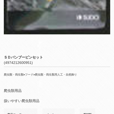
ＳＤバンブーピンセット
(4974212600951)
爬虫類・両生類
>
フード
>
爬虫類・両生類用人工・自然飾り
爬虫類用品
扱いやすい爬虫類用品