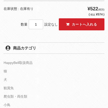
¥522
在庫状態 : 在庫有り
(税別)
(
¥574 )
税込
数量
設定なし
商品カテゴリ
HappyBell取扱商品
猫
犬
観賞魚
爬虫類・両生類
小鳥