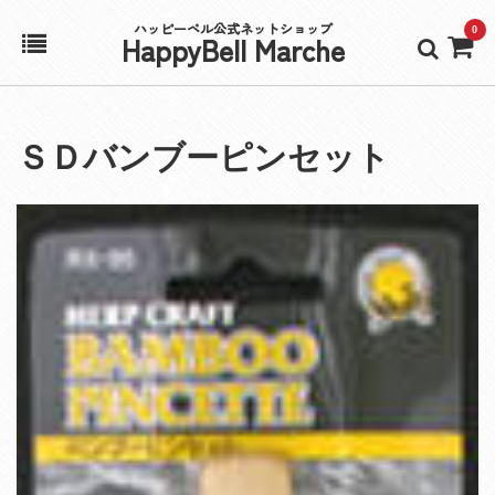
ハッピーベル公式ネットショップ
0
HappyBell Marche
ホーム
ＳＤバンブーピンセット
アカウント
カート