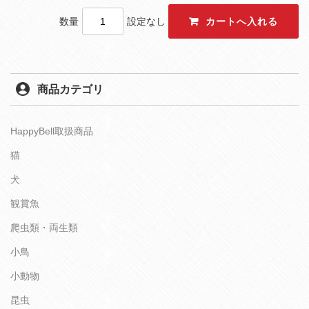
数量
設定なし
商品カテゴリ
HappyBell取扱商品
猫
犬
観賞魚
爬虫類・両生類
小鳥
小動物
昆虫