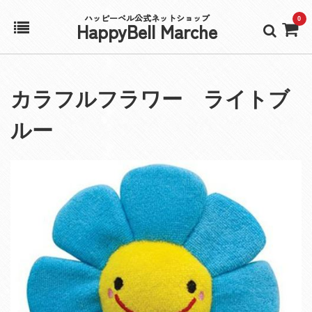
ハッピーベル公式ネットショップ
0
HappyBell Marche
ホーム
カラフルフラワー ライトブ
アカウント
ルー
カート