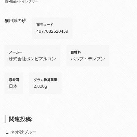
猫
>
用品
>
トイレタリー
猫用紙の砂
商品コード
4977082520459
メーカー
原材料
株式会社ボンビアルコン
パルプ・デンプン
原産国
グラム換算重量
日本
2,800g
関連投稿:
ネオ砂ブルー