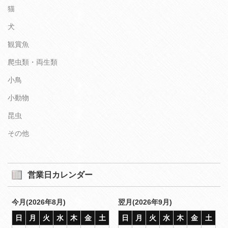
猫
犬
観賞魚
爬虫類・両生類
小鳥
小動物
昆虫
その他
営業日カレンダー
今月(2026年8月)
翌月(2026年9月)
日
月
火
水
木
金
土
日
月
火
水
木
金
土