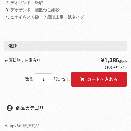
デオサンド 紙砂
デオサンド 複数ねこ紙砂
ニオイをとる砂 ７歳以上用 紙タイプ
流砂
¥1,386
在庫状態 : 在庫有り
(税別)
(
¥1,524 )
税込
数量
設定なし
商品カテゴリ
HappyBell取扱商品