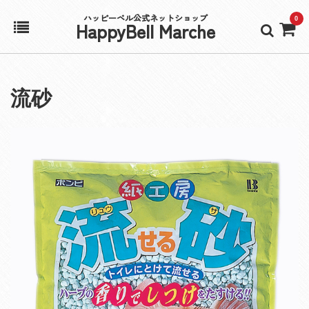
ハッピーベル公式ネットショップ
0
HappyBell Marche
ホーム
流砂
アカウント
カート