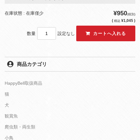
¥950
在庫状態 : 在庫僅少
(税別)
(
¥1,045 )
税込
数量
設定なし
商品カテゴリ
HappyBell取扱商品
猫
犬
観賞魚
爬虫類・両生類
小鳥