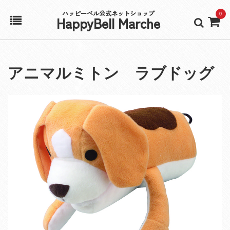
ハッピーベル公式ネットショップ
0
HappyBell Marche
ホーム
アニマルミトン ラブドッグ
アカウント
カート