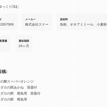
ゆっくり沈む
ド
メーカー
原材料
12057069
株式会社スドー
魚粉、オキアミミール、小麦粉
算重量
賞味期限
24ヶ月
稿:
カの舞スーパーオレンジ
メダカの餌あかね 容器付
メダカの餌 稚魚用 容器付
メダカの餌 稚魚用