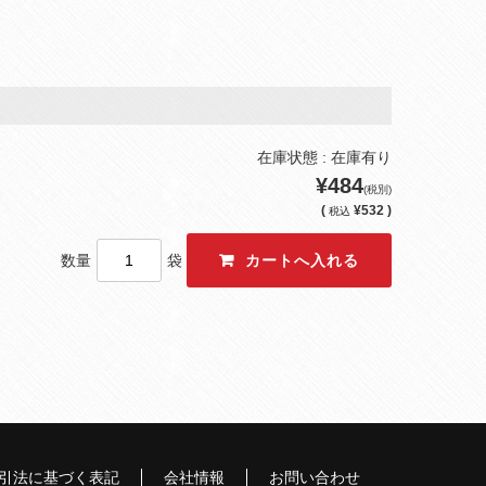
在庫状態 : 在庫有り
¥484
(税別)
(
¥532 )
税込
数量
袋
引法に基づく表記
会社情報
お問い合わせ