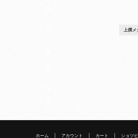
上撰メ
ホーム
アカウント
カート
ショツ