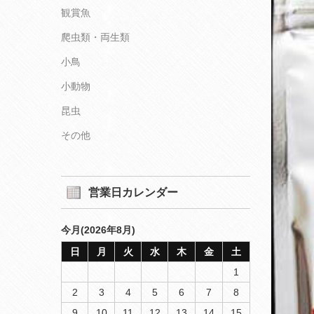
観賞魚
爬虫類・両生類
小鳥
小動物
昆虫
その他
営業日カレンダー
今月(2026年8月)
日
月
火
水
木
金
土
1
2
3
4
5
6
7
8
9
10
11
12
13
14
15