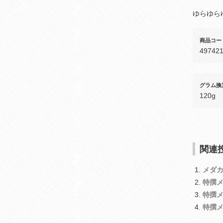
ゆらゆら
商品コー
49742
グラム換
120g
関連投
メダ
特撰
特撰
特撰