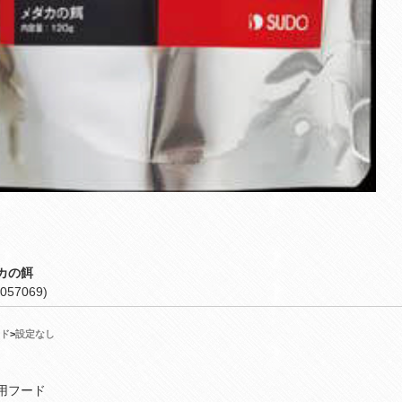
カの餌
057069)
ド
>
設定なし
用フード