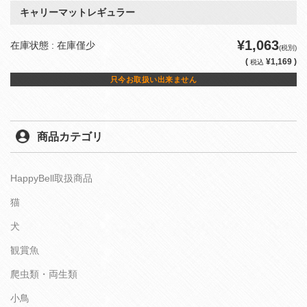
キャリーマットレギュラー
¥1,063
在庫状態 : 在庫僅少
(税別)
(
¥1,169 )
税込
只今お取扱い出来ません
商品カテゴリ
HappyBell取扱商品
猫
犬
観賞魚
爬虫類・両生類
小鳥