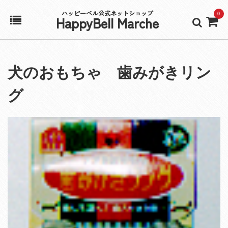
ハッピーベル公式ネットショップ
0
HappyBell Marche
ホーム
犬のおもちゃ 歯みがきリン
アカウント
グ
カート