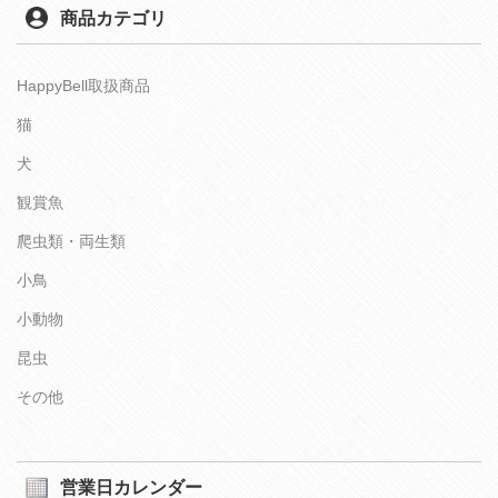
商品カテゴリ
HappyBell取扱商品
猫
犬
観賞魚
爬虫類・両生類
小鳥
小動物
昆虫
その他
営業日カレンダー