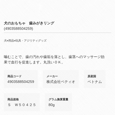
犬のおもちゃ 歯みがきリング
(4903588504259)
犬
>
用品
>
玩具・アジリティグッズ
噛むことで、歯の汚れや歯垢を落とし、歯茎へのマッサージ効
果で血行を促進します。丸洗いＯＫ。
商品コード
メーカー
原産国
4903588504259
株式会社ペティオ
ベトナム
商品規格
グラム換算重量
Ｓ Ｗ５０４２５
80g